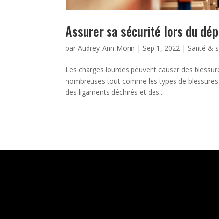
Assurer sa sécurité lors du dé
par
Audrey-Ann Morin
|
Sep 1, 2022
|
Santé & s
Les charges lourdes peuvent causer des blessur
nombreuses tout comme les types de blessures. P
des ligaments déchirés et des...