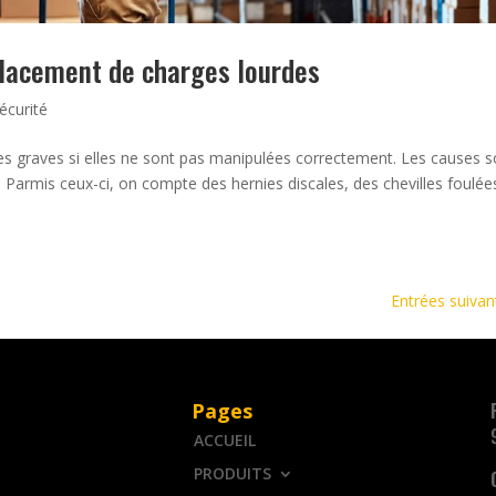
placement de charges lourdes
écurité
es graves si elles ne sont pas manipulées correctement. Les causes s
armis ceux-ci, on compte des hernies discales, des chevilles foulée
Entrées suivan
Pages
ACCUEIL
PRODUITS