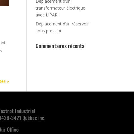
Déplacement d’un
transformateur électrique
avec LIPARI
Déplacement d’un réservoir
sous pression
ont
Commentaires récents
s,
tes »
Foxtrot Industriel
9428-3421 Québec inc.
Our Office